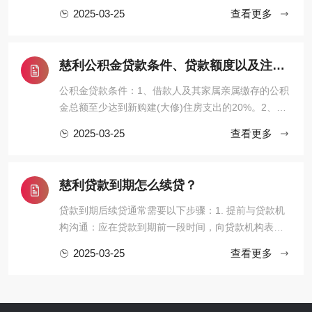
受到多个因素的影响。首先是房屋的价值，房屋的评
2025-03-25
查看更多
估价值越高，通常能贷出的款项也就越多。例如，一
套价值200万元的房子，在符合银行贷款条件的情况
下，可能能够贷出100万元甚至更多。其次，借款人的
慈利公积金贷款条件、贷款额度以及注意事项有哪些？
个人信用状况也起着关键作 ...
公积金贷款条件：1、借款人及其家属亲属缴存的公积
金总额至少达到新购建(大修)住房支出的20%。2、贷
款人有稳定的经济收入和偿还本息的能力。3、借款人
2025-03-25
查看更多
同意办理住房抵押登记的保险。4、提供当地住房资金
管理中心及所属分中心同意的担保方式。5、提交银行
要求的相关文件，如购房合同或房屋预售合同、房屋
慈利贷款到期怎么续贷？
产权证、土地使用证、 ...
贷款到期后续贷通常需要以下步骤：1. 提前与贷款机
构沟通：应在贷款到期前一段时间，向贷款机构表明
续贷的意向，了解续贷的相关要求和流程。2. 准备续
2025-03-25
查看更多
贷材料：通常需要提供企业或个人的财务报表、经营
情况说明、还款能力证明等相关资料，以证明自身具
备续贷的条件。3. 进行信用评估：贷款机构会对借款
人的信用状况进行评估 ...