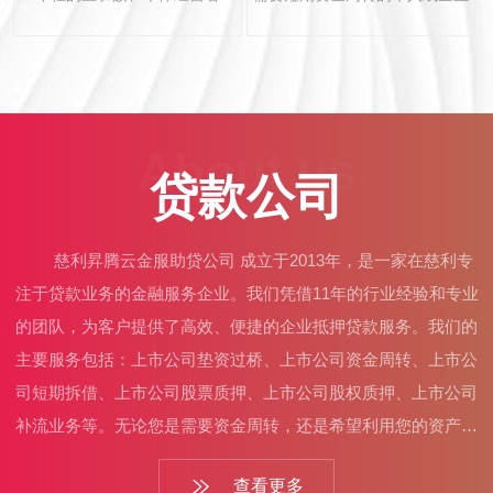
About us
贷款公司
慈利昇腾云金服助贷公司 成立于2013年，是一家在慈利专
注于贷款业务的金融服务企业。我们凭借11年的行业经验和专业
的团队，为客户提供了高效、便捷的企业抵押贷款服务。我们的
主要服务包括：上市公司垫资过桥、上市公司资金周转、上市公
司短期拆借、上市公司股票质押、上市公司股权质押、上市公司
补流业务等。无论您是需要资金周转，还是希望利用您的资产或
其他抵押物获得贷款，我们都能为您提供合适的解决方案。作为
查看更多
行业内的佼佼者，我们的优势在于：利率低于同行3-5个点，让