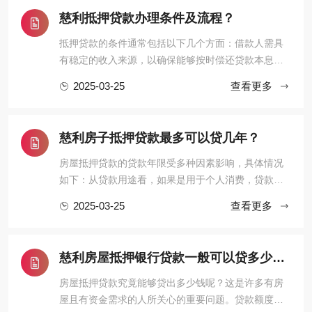
的全景图。一、制度基础：物权归属与抵押权的法律
慈利抵押贷款办理条件及流程？
边界《民法典》第394条明 ...
抵押贷款的条件通常包括以下几个方面：借款人需具
有稳定的收入来源，以确保能够按时偿还贷款本息；
拥有合法的抵押物，抵押物可以是房产、车辆等，且
2025-03-25
查看更多
其产权必须清晰，无任何纠纷；借款人的信用记录良
好，无逾期还款等不良信用行为。其流程大致如下：
首先，借款人向贷款机构提出抵押贷款申请，并提交
慈利房子抵押贷款最多可以贷几年？
相关的资料，如身份证、抵 ...
房屋抵押贷款的贷款年限受多种因素影响，具体情况
如下：从贷款用途看，如果是用于个人消费，贷款年
限通常较短，一般不超过5年。例如购买耐用消费品
2025-03-25
查看更多
等，银行考虑到消费类贷款的风险及资金回笼等因
素，设定了相对较短的期限。若是用于企业经营，贷
款年限可能会稍长一些，一般最长可达10年。企业经
慈利房屋抵押银行贷款一般可以贷多少钱?
营需要相对稳定的资金支持， ...
房屋抵押贷款究竟能够贷出多少钱呢？这是许多有房
屋且有资金需求的人所关心的重要问题。贷款额度会