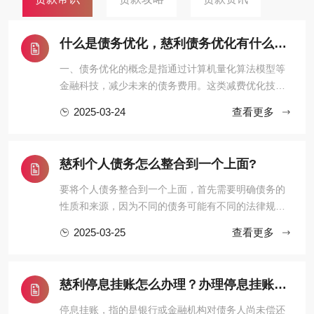
什么是债务优化，慈利债务优化有什么效果？
一、债务优化的概念是指通过计算机量化算法模型等
金融科技，减少未来的债务费用。这类减费优化技术
在国外非常普及，但国内只有自由大陆一家，毕竟“物
2025-03-24
查看更多
以稀为贵”。二、债务优化的具体形式使用大数据、算
法模型等先进的技术工具，在保障借款人隐私的前提
下，对上千万种不同的还款方案进行自动测算，根据
‌慈利个人债务怎么整合到一个上面?
借款人的收入和债务情 ...
要将个人债务整合到一个上面，首先需要明确债务的
性质和来源，因为不同的债务可能有不同的法律规定
和处理方式。以下是对个人债务整合的详细分析：
2025-03-25
查看更多
一、个人债务的基本分类单独个人债务：这是指仅由
一个人承担的债务，不涉及其他共同债务人。共同债
务：在某些情况下，个人债务可能转化为共同债务。
慈利停息挂账怎么办理？办理停息挂账的流程和注意事项有哪些？
例如，根据《中华人民共和国 ...
停息挂账，指的是银行或金融机构对债务人尚未偿还