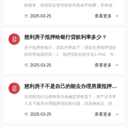
的债务，按照协议暂停收取利息或手续费，并将债
务“挂起”，直到债务人有能力偿还或双方协商出解决方
2025-03-25
查看更多
案为止。它通常适用于债务人遇到经济困难，暂时无
法偿还欠款时的一种临时措施，目的是帮助债务人减
轻经济负担，以便能在一定期限内恢复还款能力。停
慈利房子抵押给银行贷款利率多少 ?
息挂账的办理有一定的程 ...
房子抵押给银行，贷款利率如下：现在住房抵押贷款
的利率由低到高：1、抵押贷款利息年化1.8%2、年化
2.8%，房本公司半年，10年先息后本3、房龄不限
2025-03-25
查看更多
制，入股3个月，年化2.95%，100万月还款24584、
不上个人征信，不看负债，年化3%，最长10年，持股
3个月可以通过抵押转贷。前提是利息合适。你的条件
慈利房子不是自己的能去办理房屋抵押贷款吗？
符合银行要求。银行抵押贷款房 ...
在我国现行法律体系与金融监管框架下，房产证非本
人名下能否办理抵押贷款的问题，涉及物权法、担保
制度、金融合规及风险防控等多重维度。本文从制度
2025-03-25
查看更多
基础、政策约束、操作实务、风险识别四个层面展开
深度解析，力求为读者呈现一幅兼具专业性与实用性