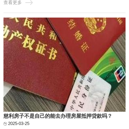
查看更多
2.95%，100万月还款24584、不上个人征信，不看负债，年
化3%，最长10年，持股3个月可以通过抵押转贷。前提是利
息合适。你的条件符合银行要求。银行抵押贷款房 ...
慈利房子不是自己的能去办理房屋抵押贷款吗？
2025-03-25