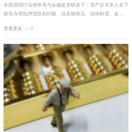
在我国现行法律体系与金融监管框架下，房产证非本人名下
能否办理抵押贷款的问题，涉及物权法、担保制度、金融合
规及风险防控等多重维度。本文从制度基础、政策约束、操
查看更多
作实务、风险识别四个层面展开深度解析，力求为读者呈现
一幅兼具专业性与实用性的全景图。一、制度基础：物权归
属与抵押权的法律边界《民法典》第394条明 ...