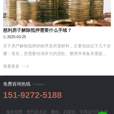
慈利房子解除抵押需要什么手续？
2025-03-25
关于房产解除抵押的程序及所需材料，主要包括以下几个步
骤：首先，您需要结清所欠的贷款。整理并准备所需提交的
资料。最后，进行相应的注销抵押手续。以下将逐一为您进
查看更多
行详细地解读与说明。1.待还款项的清偿：首当其冲的就是
您需要前往原本给您提供贷款服务的银行，办理贷款余额的
免费咨询热线
偿还事宜。在完成此项操作之后，银行将会向 ...
/ Hotline
151-9272-5188
服务范围：慈利及
永定
、
桑植
、
武陵源
、等周边均可办理