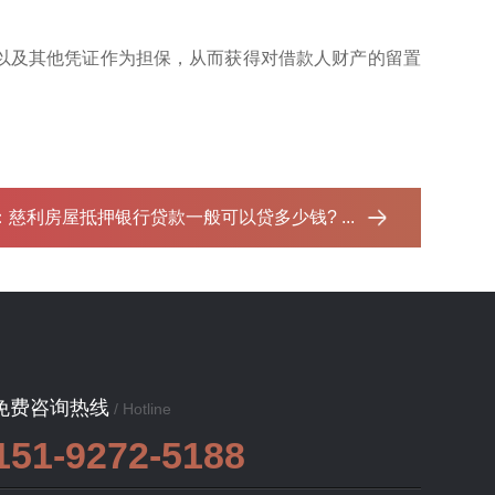
以及其他凭证作为担保，从而获得对借款人财产的留置
：
慈利房屋抵押银行贷款一般可以贷多少钱? ...‌
免费咨询热线
/ Hotline
151-9272-5188