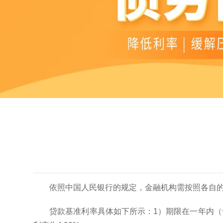
依照中国人民银行的规定，金融机构需按照各自
贷款基准利率具体如下所示：1）期限在一年内（含