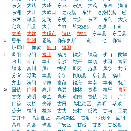
东安
大路
大成
东成
东澳
大茂
东河
滴道
东洲
大洼
大武口
达茂旗
东胜
达拉特旗
磴口
东阿
单县
定陶
东明
大安
东区
东兴
大英
定襄
代县
大宁
当雄
堆龙德庆
达孜
丁青
大关
大姚
大理市
迪庆
德钦
东丰县
东辽县
E
恩平
鄂州
恩施
鄂尔多斯
二道
二七
鄂城
峨眉山
额敏
峨山
洱源
F
凤阳
阜阳
福州
福清
福安
福鼎
佛山
防城
房山
奉节
丰都
阜沙
封开
丰顺
佛冈
富阳
福绵
富川
凤山
扶绥
凤冈
范县
凤泉
封丘
分宜
浮梁
丰县
阜宁
抚顺县
阜新县
福山
方山
汾阳
阜康
富蕴
福海
丰南
丰润
抚宁
G
固镇
广州
高州
高要
桂林
贵港
桂平
贵阳
古交
光明
皋兰
高开
港闸
古镇
港口
广宁
广德
功桥
光泽
古田
高栏港区
高明
恭城
公安
桂阳
桂东
古丈
光村
感城
甘南
工农
甘井子
高新园区
高湾新区
古塔
弓长岭
固阳
高坪
高县
珙县
广安区
甘洛
甘孜
甘孜县