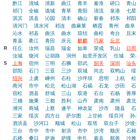
黔江
清城
清新
曲江
青羊
秦淮
硚口
青山
祁门
全椒
谯城
青草
青阳
清流
泉港
七星
淇滨
淇县
沁园
清丰
确山
蕲春
祁东
祁阳
清河门
清水河
祁连
曲麻莱
栖霞
青州
曲阜
沁水
祁县
曲沃
曲水
琼结
曲松
奇台
且末
青县
衢江
青田
庆元
麒麟
巧家
丘北
R
任丘
汝州
瑞昌
瑞金
如皋
荣成
乳山
日照
汝城
饶河
让胡路
润州
如意开发区
任城
荣县
S
上海
宿州
三明
石狮
邵武
韶关
深圳
汕头
邵阳
石门
三亚
三沙
双城
尚志
双鸭山
绥
绍兴
上虞
嵊州
石柱
沙坪坝
思明
上杭
松
商河
市中
松北
松山湖
石碣
石龙
沙田
石
宿松
泗县
舒城
三山
双港
石台
石杨
善厚
三穗
施秉
三都
胜利
山丹
肃南
肃州
肃北
浉河
商城
上蔡
遂平
神农架
沙市
随县
石
三家
绥滨
四方台
萨尔图
上甘岭
绥芬河
孙吴
泗洪县
沙河口
顺城
松山
双塔
双台子
沙坡头
三台
市中
市中
射洪
市中
沙湾
顺庆
石棉
石楼
桑日
萨迦
萨嘎
申扎
索县
鄯善
沙雅