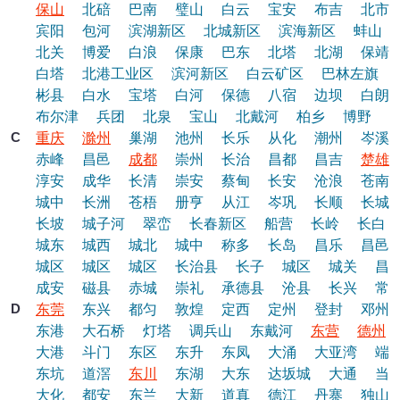
保山
北碚
巴南
璧山
白云
宝安
布吉
北市
宾阳
包河
滨湖新区
北城新区
滨海新区
蚌山
北关
博爱
白浪
保康
巴东
北塔
北湖
保靖
白塔
北港工业区
滨河新区
白云矿区
巴林左旗
彬县
白水
宝塔
白河
保德
八宿
边坝
白朗
布尔津
兵团
北泉
宝山
北戴河
柏乡
博野
C
重庆
滁州
巢湖
池州
长乐
从化
潮州
岑溪
赤峰
昌邑
成都
崇州
长治
昌都
昌吉
楚雄
淳安
成华
长清
崇安
蔡甸
长安
沧浪
苍南
城中
长洲
苍梧
册亨
从江
岑巩
长顺
长城
长坡
城子河
翠峦
长春新区
船营
长岭
长白
城东
城西
城北
城中
称多
长岛
昌乐
昌邑
城区
城区
城区
长治县
长子
城区
城关
昌
成安
磁县
赤城
崇礼
承德县
沧县
长兴
常
D
东莞
东兴
都匀
敦煌
定西
定州
登封
邓州
东港
大石桥
灯塔
调兵山
东戴河
东营
德州
大港
斗门
东区
东升
东凤
大涌
大亚湾
端
东坑
道滘
东川
东湖
大东
达坂城
大通
当
大化
都安
东兰
大新
道真
德江
丹寨
独山