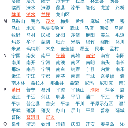
洛隆
洛扎
隆子
浪卡子
拉孜
林芝县
朗县
临西
涞水
涞源
蠡县
滦平
隆化
龙游
路桥
陇川
泸水
兰坪
龙山区
M
马鞍山
明光
茂名
梅州
孟州
麻城
汨罗
密
马山
米东
毛集实验区
蒙城
马店
闽侯
马尾
牧野
马村
民权
泌阳
茅箭
麻阳
美兰
毛道
玛多
牟平
蒙阴
牡丹
米易
绵竹
绵阳
沐川
米泉
玛纳斯
木垒
麦盖提
墨玉
民丰
孟村
N
宁国
南安
南平
宁德
南雄
南宁
南宫
南阳
南川
南开
宁河
南澳
南区
南朗
南头
南长
那坡
南丹
宁明
南白
纳雍
宁县
内黄
南乐
嫩江
宁江
宁都
南芬
南票
宁城
奈曼旗
囊
南木林
聂拉木
那曲县
聂荣
尼玛
尼勒克
南口
P
莆田
普宁
盘州
平凉
平顶山
濮阳
萍乡
磐
蓬江
平远
蒲江
郫县
平阴
浦口
平江
平阳
平坝
普定县
普安
平塘
平川
平原示范区
濮阳
平武
蓬溪
蓬安
彭山
屏山
平昌
普格
蒲城
普陀
普洱县
屏边
Q
泉州
清远
钦州
清镇
庆阳
迁安
秦皇岛
沁