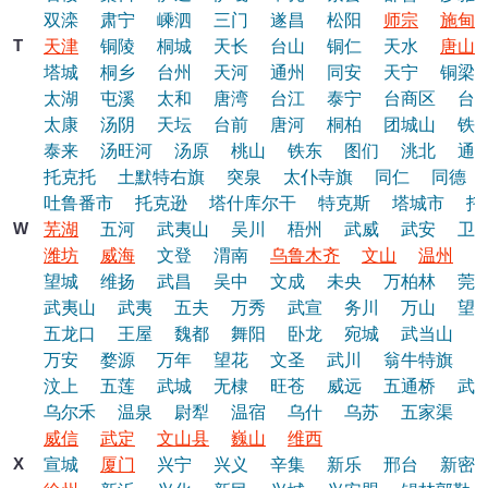
双滦
肃宁
嵊泗
三门
遂昌
松阳
师宗
施甸
T
天津
铜陵
桐城
天长
台山
铜仁
天水
唐山
塔城
桐乡
台州
天河
通州
同安
天宁
铜梁
太湖
屯溪
太和
唐湾
台江
泰宁
台商区
台
太康
汤阴
天坛
台前
唐河
桐柏
团城山
铁
泰来
汤旺河
汤原
桃山
铁东
图们
洮北
通
托克托
土默特右旗
突泉
太仆寺旗
同仁
同德
吐鲁番市
托克逊
塔什库尔干
特克斯
塔城市
托
W
芜湖
五河
武夷山
吴川
梧州
武威
武安
卫
潍坊
威海
文登
渭南
乌鲁木齐
文山
温州
望城
维扬
武昌
吴中
文成
未央
万柏林
莞
武夷山
武夷
五夫
万秀
武宣
务川
万山
望
五龙口
王屋
魏都
舞阳
卧龙
宛城
武当山
万安
婺源
万年
望花
文圣
武川
翁牛特旗
汶上
五莲
武城
无棣
旺苍
威远
五通桥
武
乌尔禾
温泉
尉犁
温宿
乌什
乌苏
五家渠
威信
武定
文山县
巍山
维西
X
宣城
厦门
兴宁
兴义
辛集
新乐
邢台
新密