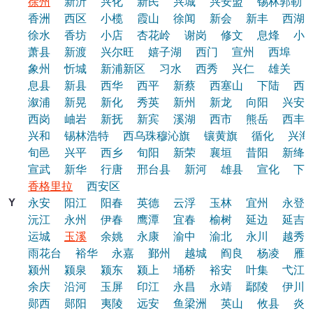
徐州
新沂
兴化
新民
兴城
兴安盟
锡林郭勒
香洲
西区
小榄
霞山
徐闻
新会
新丰
西湖
徐水
香坊
小店
杏花岭
谢岗
修文
息烽
小
萧县
新渡
兴尔旺
嬉子湖
西门
宣州
西埠
象州
忻城
新浦新区
习水
西秀
兴仁
雄关
息县
新县
西华
西平
新蔡
西塞山
下陆
西
溆浦
新晃
新化
秀英
新州
新龙
向阳
兴安
西岗
岫岩
新抚
新宾
溪湖
西市
熊岳
西丰
兴和
锡林浩特
西乌珠穆沁旗
镶黄旗
循化
兴海
旬邑
兴平
西乡
旬阳
新荣
襄垣
昔阳
新绛
宣武
新华
行唐
邢台县
新河
雄县
宣化
下
香格里拉
西安区
Y
永安
阳江
阳春
英德
云浮
玉林
宜州
永登
沅江
永州
伊春
鹰潭
宜春
榆树
延边
延吉
运城
玉溪
余姚
永康
渝中
渝北
永川
越秀
雨花台
裕华
永嘉
鄞州
越城
阎良
杨凌
雁
颍州
颍泉
颍东
颍上
埇桥
裕安
叶集
弋江
余庆
沿河
玉屏
印江
永昌
永靖
鄢陵
伊川
郧西
郧阳
夷陵
远安
鱼梁洲
英山
攸县
炎