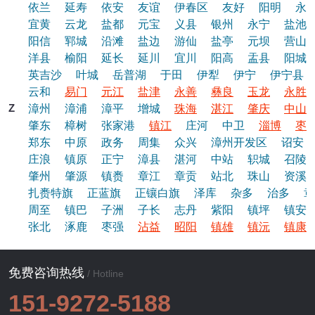
依兰
延寿
依安
友谊
伊春区
友好
阳明
永
宜黄
云龙
盐都
元宝
义县
银州
永宁
盐池
阳信
郓城
沿滩
盐边
游仙
盐亭
元坝
营山
洋县
榆阳
延长
延川
宜川
阳高
盂县
阳城
英吉沙
叶城
岳普湖
于田
伊犁
伊宁
伊宁县
云和
易门
元江
盐津
永善
彝良
玉龙
永胜
Z
漳州
漳浦
漳平
增城
珠海
湛江
肇庆
中山
肇东
樟树
张家港
镇江
庄河
中卫
淄博
枣
郑东
中原
政务
周集
众兴
漳州开发区
诏安
庄浪
镇原
正宁
漳县
湛河
中站
轵城
召陵
肇州
肇源
镇赉
章江
章贡
站北
珠山
资溪
扎赉特旗
正蓝旗
正镶白旗
泽库
杂多
治多
章
周至
镇巴
子洲
子长
志丹
紫阳
镇坪
镇安
张北
涿鹿
枣强
沾益
昭阳
镇雄
镇沅
镇康
免费咨询热线
/ Hotline
151-9272-5188