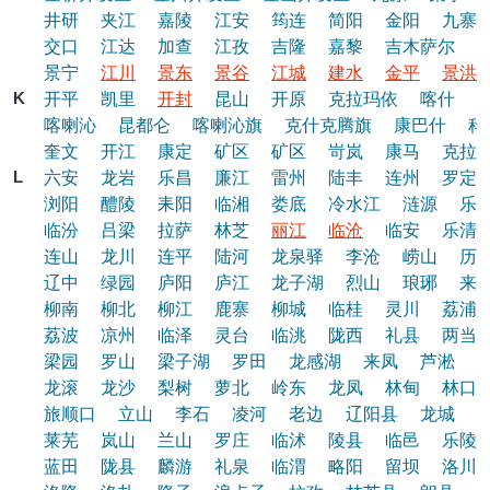
井研
夹江
嘉陵
江安
筠连
简阳
金阳
九寨
交口
江达
加查
江孜
吉隆
嘉黎
吉木萨尔
景宁
江川
景东
景谷
江城
建水
金平
景洪
K
开平
凯里
开封
昆山
开原
克拉玛依
喀什
喀喇沁
昆都仑
喀喇沁旗
克什克腾旗
康巴什
科
奎文
开江
康定
矿区
矿区
岢岚
康马
克拉
L
六安
龙岩
乐昌
廉江
雷州
陆丰
连州
罗定
浏阳
醴陵
耒阳
临湘
娄底
冷水江
涟源
乐
临汾
吕梁
拉萨
林芝
丽江
临沧
临安
乐清
连山
龙川
连平
陆河
龙泉驿
李沧
崂山
历
辽中
绿园
庐阳
庐江
龙子湖
烈山
琅琊
来
柳南
柳北
柳江
鹿寨
柳城
临桂
灵川
荔浦
荔波
凉州
临泽
灵台
临洮
陇西
礼县
两当
梁园
罗山
梁子湖
罗田
龙感湖
来凤
芦淞
龙滚
龙沙
梨树
萝北
岭东
龙凤
林甸
林口
旅顺口
立山
李石
凌河
老边
辽阳县
龙城
莱芜
岚山
兰山
罗庄
临沭
陵县
临邑
乐陵
蓝田
陇县
麟游
礼泉
临渭
略阳
留坝
洛川