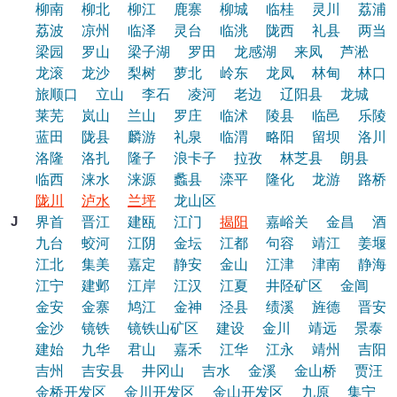
柳南
柳北
柳江
鹿寨
柳城
临桂
灵川
荔浦
荔波
凉州
临泽
灵台
临洮
陇西
礼县
两当
梁园
罗山
梁子湖
罗田
龙感湖
来凤
芦淞
龙滚
龙沙
梨树
萝北
岭东
龙凤
林甸
林口
旅顺口
立山
李石
凌河
老边
辽阳县
龙城
莱芜
岚山
兰山
罗庄
临沭
陵县
临邑
乐陵
蓝田
陇县
麟游
礼泉
临渭
略阳
留坝
洛川
洛隆
洛扎
隆子
浪卡子
拉孜
林芝县
朗县
临西
涞水
涞源
蠡县
滦平
隆化
龙游
路桥
陇川
泸水
兰坪
龙山区
J
界首
晋江
建瓯
江门
揭阳
嘉峪关
金昌
酒
九台
蛟河
江阴
金坛
江都
句容
靖江
姜堰
江北
集美
嘉定
静安
金山
江津
津南
静海
江宁
建邺
江岸
江汉
江夏
井陉矿区
金阊
金安
金寨
鸠江
金神
泾县
绩溪
旌德
晋安
金沙
镜铁
镜铁山矿区
建设
金川
靖远
景泰
建始
九华
君山
嘉禾
江华
江永
靖州
吉阳
吉州
吉安县
井冈山
吉水
金溪
金山桥
贾汪
金桥开发区
金川开发区
金山开发区
九原
集宁