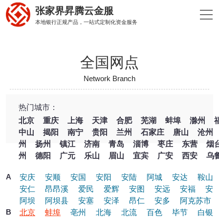
张家界昇腾云金服
本地银行正规产品，一站式定制化资金服务
全国网点
Network Branch
热门城市：
北京
重庆
上海
天津
合肥
芜湖
蚌埠
滁州
中山
揭阳
南宁
贵阳
兰州
石家庄
唐山
沧州
州
扬州
镇江
济南
青岛
淄博
枣庄
东营
烟
州
德阳
广元
乐山
眉山
宜宾
广安
西安
乌
A
安庆
安顺
安国
安阳
安陆
阿城
安达
鞍山
安仁
昂昂溪
爱民
爱辉
安图
安远
安福
安
阿坝
阿坝县
安塞
安泽
昂仁
安多
阿克苏市
B
北京
蚌埠
亳州
北海
北流
百色
毕节
白银