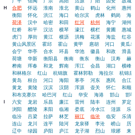
广平
馆陶
广宗
高阳
沽源
广阳
固安
故城
H
合肥
怀远
淮南
淮北
黄山
鹤山
化州
惠州
衡阳
怀化
洪江
海口
哈尔滨
虎林
鹤岗
海
荷泽
汉中
哈密
和田
红河
杭州
海宁
湖州
红桥
和平
汉沽
横琴
濠江
横栏
黄圃
惠城
虎门
厚街
黄江
横沥
洪梅
花溪
海盐
红谷
黄山风景区
霍邱
霍山
黄甲
扈胡
河口
黄瓜岛
会宁
华亭
合水
环县
华池
徽县
和政
滑县
荷塘
华新
衡阳县
衡南
衡东
衡山
汉寿
赫
桦南
珲春
和龙
辉南
浑江
会昌
湖口
横峰
和林格尔
红山
杭锦旗
霍林郭勒
海拉尔
杭锦后
黄岛
桓台
河口
海阳
寒亭
河东
惠民
合江
黄龙
黄陵
汉滨
汉阴
浑源
壶关
怀仁
和顺
和布克赛尔
哈巴河
红山
华安
海港
邯山
邯郸
l
六安
龙岩
乐昌
廉江
雷州
陆丰
连州
罗定
浏阳
醴陵
耒阳
临湘
娄底
冷水江
涟源
乐
临汾
吕梁
拉萨
林芝
丽江
临沧
临安
乐清
连山
龙川
连平
陆河
龙泉驿
李沧
崂山
历
辽中
绿园
庐阳
庐江
龙子湖
烈山
琅琊
来