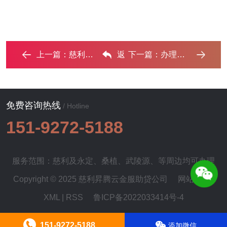
上一篇：
慈利房屋抵押银行贷款一般可以贷多少钱? ...‌
返
下一篇：
办理慈利 房子抵押贷款需要夫妻共同签字吗 ...‌
回列表
免费咨询热线
/ Hotline
151-9272-5188
服务范围：慈利及
永定
、
桑植
、
武陵源
、等周边均可办理
Copyright © 2025 慈利昇腾云金服助贷公司
网站地图
|
XML
|
RSS
鲁ICP备2022033414号-4
151-9272-5188
添加微信