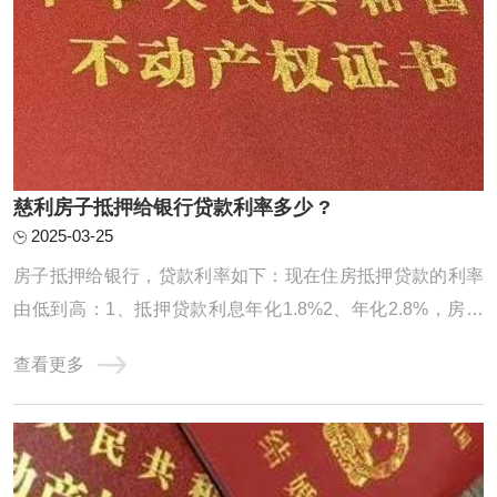
慈利房子抵押给银行贷款利率多少 ?
2025-03-25
房子抵押给银行，贷款利率如下：现在住房抵押贷款的利率
由低到高：1、抵押贷款利息年化1.8%2、年化2.8%，房本
公司半年，10年先息后本3、房龄不限制，入股3个月，年化
查看更多
2.95%，100万月还款24584、不上个人征信，不看负债，年
化3%，最长10年，持股3个月可以通过抵押转贷。前提是利
息合适。你的条件符合银行要求。银行抵押贷款房 ...