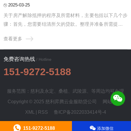
2025-03-25
关于房产解除抵押的程序及所需材料，主要包括以下几个步
骤：首先，您需要结清所欠的贷款。整理并准备所需提交的
资料。最后，进行相应的注销抵押手续。以下将逐一为您进
查看更多
行详细地解读与说明。1.待还款项的清偿：首当其冲的就是
您需要前往原本给您提供贷款服务的银行，办理贷款余额的
免费咨询热线
偿还事宜。在完成此项操作之后，银行将会向 ...
/ Hotline
151-9272-5188
服务范围：慈利及
永定
、
桑植
、
武陵源
、等周边均可办理
Copyright © 2025 慈利昇腾云金服助贷公司
网站地图
|
XML
|
RSS
鲁ICP备2022033414号-4
151-9272-5188
添加微信