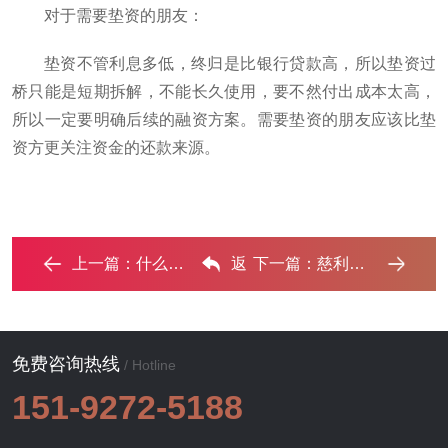
对于需要垫资的朋友：
垫资不管利息多低，终归是比银行贷款高，所以垫资过
桥只能是短期拆解，不能长久使用，要不然付出成本太高，
所以一定要明确后续的融资方案。需要垫资的朋友应该比垫
资方更关注资金的还款来源。
上一篇：
什么是过桥资金？慈利过桥垫资的办理流程 ...‌
返
下一篇：
‌慈利个人债务怎么整合到一个上面?‌
回列表
免费咨询热线
/ Hotline
151-9272-5188