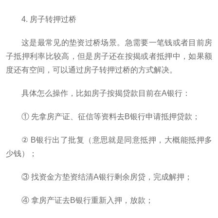
4. 房子转押过桥
这是最常见的垫资过桥场景。急需要一笔钱或者目前房
子抵押利率比较高，但是房子还在按揭或者抵押中，如果额
度还有空间，可以通过房子转押过桥的方式解决。
具体怎么操作，比如房子按揭贷款目前在A银行：
① 先拿房产证、征信等资料去B银行申请抵押贷款；
② B银行出了批复（意思就是同意抵押，大概能抵押多
少钱）；
③ 找资金方垫资结清A银行剩余房贷，完成解押；
④ 拿房产证去B银行重新入押，放款；