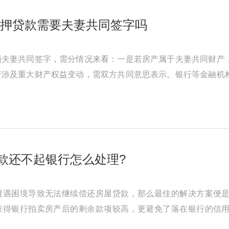
抵押贷款需要夫妻共同签字吗
须夫妻共同签字，需分情况来看：一是若房产属于夫妻共同财产
产涉及重大财产权益变动，需双方共同意思表示。银行等金融机
其权益，避免日后可能产生的纠 ...
款还不起银行怎么处理?
遭遇困境导致无法继续偿还房屋贷款，那么最佳的解决方案便
获得银行拍卖房产后的剩余款项较高，更避免了落在银行的信
于资金周转不灵而无力按时还款，应 ...