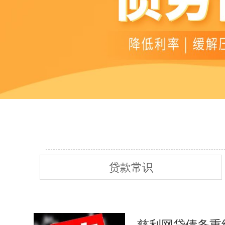
贷款常识
慈利网贷债务重