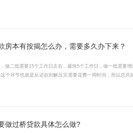
部分信用卡还款，使持卡人能 ...
款房本有按揭怎么办，需要多久办下来？
，做二抵需要15个工作日左右，最快5个工作日，做一抵需要
这个环节也就是从还款到解压完需要花费一周时间，所以总共就
要提前半个月左右预约，特殊 ...
要做过桥贷款具体怎么做?