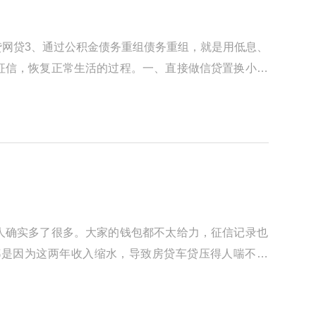
贷网贷3、通过公积金债务重组债务重组，就是用低息、
征信，恢复正常生活的过程。一、直接做信贷置换小贷
人确实多了很多。大家的钱包都不太给力，征信记录也
都是因为这两年收入缩水，导致房贷车贷压得人喘不过