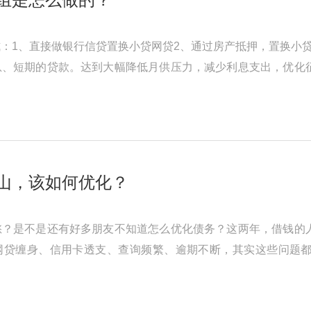
：1、直接做银行信贷置换小贷网贷2、通过房产抵押，置换小
息、短期的贷款。达到大幅降低月供压力，减少利息支出，优化
高，征信情况不算太差的客群 ...
山，该如何优化？
愁？是不是还有好多朋友不知道怎么优化债务？这两年，借钱的
网贷缠身、信用卡透支、查询频繁、逾期不断，其实这些问题
东墙补西墙，结果征信记录也变得 ...